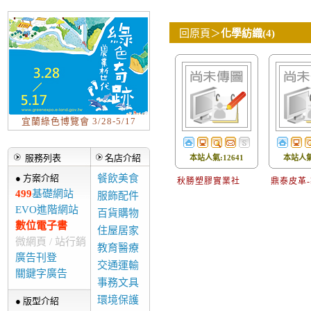
回原頁
＞
化學紡織(4)
宜蘭綠色博覽會 3/28-5/17
服務列表
名店介紹
本站人氣:12641
本站人氣:
● 方案介紹
餐飲美食
秋勝塑膠實業社
鼎泰皮革
499
基礎網站
服飾配件
EVO進階網站
百貨購物
數位電子書
住屋居家
微網頁 / 站行銷
教育醫療
廣告刊登
交通運輸
關鍵字廣告
事務文具
環境保護
● 版型介紹