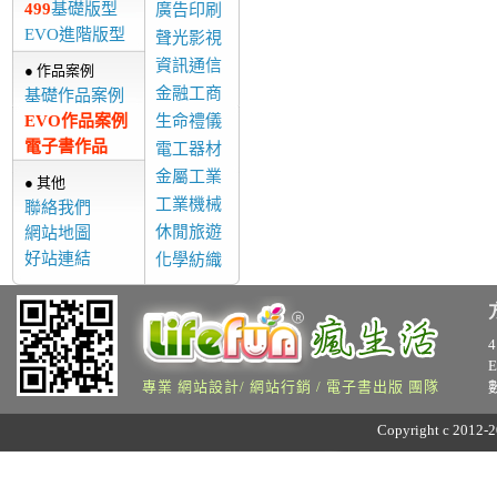
499
基礎版型
廣告印刷
EVO進階版型
聲光影視
資訊通信
● 作品案例
金融工商
基礎作品案例
EVO作品案例
生命禮儀
電子書作品
電工器材
金屬工業
● 其他
工業機械
聯絡我們
休閒旅遊
網站地圖
好站連結
化學紡織
專業 網站設計/ 網站行銷 / 電子書出版 團隊
Copyright c 2012-