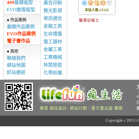
499
基礎版型
廣告印刷
EVO進階版型
聲光影視
本站人氣:15542
資訊通信
● 作品案例
勵業記帳士
金融工商
基礎作品案例
EVO作品案例
生命禮儀
電子書作品
電工器材
金屬工業
● 其他
工業機械
聯絡我們
休閒旅遊
網站地圖
好站連結
化學紡織
專業 網站設計/ 網站行銷 / 電子書出版 團隊
Copyright c 2012-