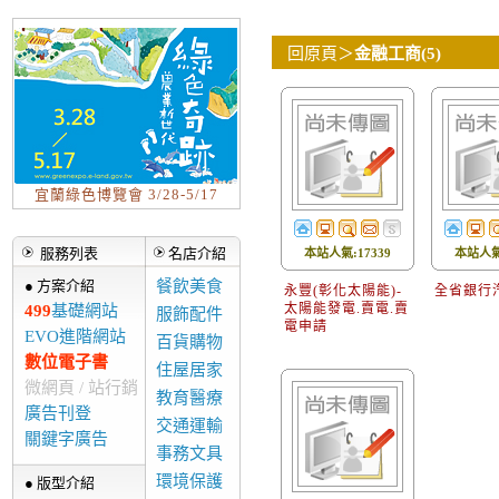
回原頁
＞
金融工商(5)
宜蘭綠色博覽會 3/28-5/17
服務列表
名店介紹
本站人氣:17339
本站人氣:
● 方案介紹
餐飲美食
永豐(彰化太陽能)-
全省銀行
太陽能發電.賣電.賣
499
基礎網站
服飾配件
電申請
EVO進階網站
百貨購物
數位電子書
住屋居家
微網頁 / 站行銷
教育醫療
廣告刊登
交通運輸
關鍵字廣告
事務文具
環境保護
● 版型介紹