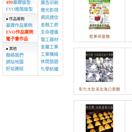
499
基礎版型
廣告印刷
EVO進階版型
聲光影視
資訊通信
● 作品案例
金融工商
基礎作品案例
EVO作品案例
生命禮儀
堅果研磨機
電子書作品
電工器材
金屬工業
● 其他
工業機械
聯絡我們
休閒旅遊
網站地圖
好站連結
化學紡織
彰化大肚溪出海口景觀