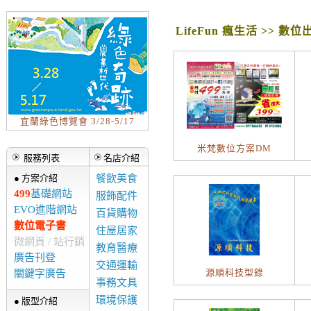
LifeFun 瘋生活 >> 數
宜蘭綠色博覽會 3/28-5/17
米梵數位方案DM
服務列表
名店介紹
● 方案介紹
餐飲美食
499
基礎網站
服飾配件
EVO進階網站
百貨購物
數位電子書
住屋居家
微網頁 / 站行銷
教育醫療
廣告刊登
交通運輸
源順科技型錄
關鍵字廣告
事務文具
環境保護
● 版型介紹