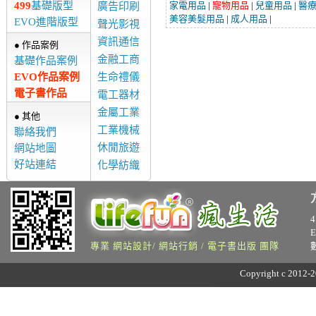
499
基礎版型
家電用品
|
寵物用品
|
兒童用品
|
醫
廣告印刷
美容美髮用品
|
成人用品
|
EVO進階版型
聲光影視
資訊通信
● 作品案例
金融工商
基礎作品案例
EVO作品案例
生命禮儀
電子書作品
電工器材
金屬工業
● 其他
工業機械
聯絡我們
休閒旅遊
網站地圖
好站連結
化學紡織
專業 網站設計/ 網站行銷 / 電子書出版 團隊
Copyright c 2012-