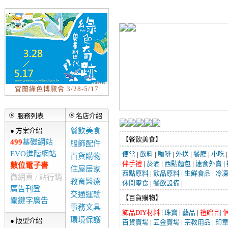
宜蘭綠色博覽會 3/28-5/17
服務列表
名店介紹
● 方案介紹
餐飲美食
【餐飲美食】
499
基礎網站
服飾配件
EVO進階網站
便當
|
飲料
|
咖啡
|
外送
|
餐廳
|
小吃
百貨購物
伴手禮
|
菸酒
|
西點麵包
|
速食外賣
|
數位電子書
住屋居家
西點原料
|
飲品原料
|
生鮮食品
|
冷
微網頁 / 站行銷
教育醫療
休閒零食
|
餐飲設備
|
廣告刊登
交通運輸
【百貨購物】
關鍵字廣告
事務文具
飾品DIY材料
|
珠寶
|
藝品
|
禮贈品
|
環境保護
● 版型介紹
百貨賣場
|
五金賣場
|
宗教用品
|
印